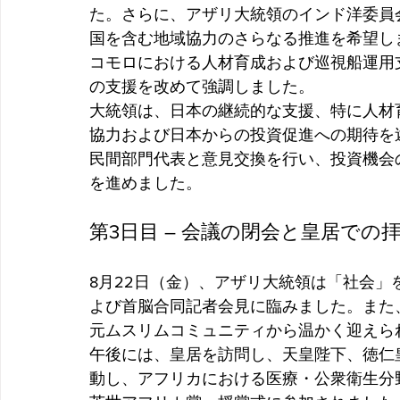
た。さらに、アザリ大統領のインド洋委員
国を含む地域協力のさらなる推進を希望し
コモロにおける人材育成および巡視船運用
の支援を改めて強調しました。
大統領は、日本の継続的な支援、特に人材
協力および日本からの投資促進への期待を
民間部門代表と意見交換を行い、投資機会
を進めました。
第3日目 – 会議の閉会と皇居での拝
8月22日（金）、アザリ大統領は「社会
よび首脳合同記者会見に臨みました。また
元ムスリムコミュニティから温かく迎えら
午後には、皇居を訪問し、天皇陛下、徳仁
動し、アフリカにおける医療・公衆衛生分