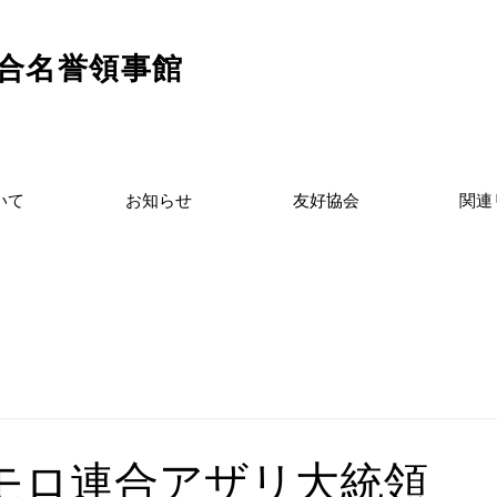
連合名誉領事館
いて
お知らせ
友好協会
関連
 – コモロ連合アザリ大統領