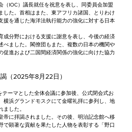
会（IOC）議長就任を祝意を表し、同委員会加盟
ました。首相はまた、東アフリカ諸国、とりわけ
支援を通じた海洋法執行能力の強化に対する日本
育成分野における支援に謝意を表し、今後の経済
述べました。閣僚団もまた、複数の日本の機関や
の促進および二国間経済関係の強化に向けた協力
謁（2025年8月22日）
」をテーマとした全体会議に参加後、公式閉会式お
、横浜グランドモスクにて金曜礼拝に参列し、地
れました。
皇帝に拝謁されました。その後、明治記念館へ移
野で顕著な貢献を果たした人物を表彰する「野口